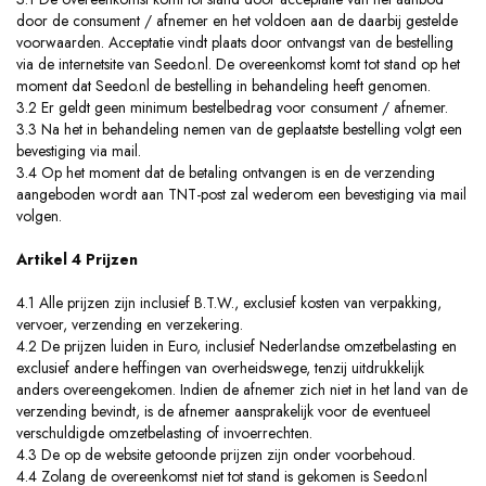
door de consument / afnemer en het voldoen aan de daarbij gestelde
voorwaarden. Acceptatie vindt plaats door ontvangst van de bestelling
via de internetsite van Seedo.nl. De overeenkomst komt tot stand op het
moment dat Seedo.nl de bestelling in behandeling heeft genomen.
3.2 Er geldt geen minimum bestelbedrag voor consument / afnemer.
3.3 Na het in behandeling nemen van de geplaatste bestelling volgt een
bevestiging via mail.
3.4 Op het moment dat de betaling ontvangen is en de verzending
aangeboden wordt aan TNT-post zal wederom een bevestiging via mail
volgen.
Artikel 4 Prijzen
4.1 Alle prijzen zijn inclusief B.T.W., exclusief kosten van verpakking,
vervoer, verzending en verzekering.
4.2 De prijzen luiden in Euro, inclusief Nederlandse omzetbelasting en
exclusief andere heffingen van overheidswege, tenzij uitdrukkelijk
anders overeengekomen. Indien de afnemer zich niet in het land van de
verzending bevindt, is de afnemer aansprakelijk voor de eventueel
verschuldigde omzetbelasting of invoerrechten.
4.3 De op de website getoonde prijzen zijn onder voorbehoud.
4.4 Zolang de overeenkomst niet tot stand is gekomen is Seedo.nl