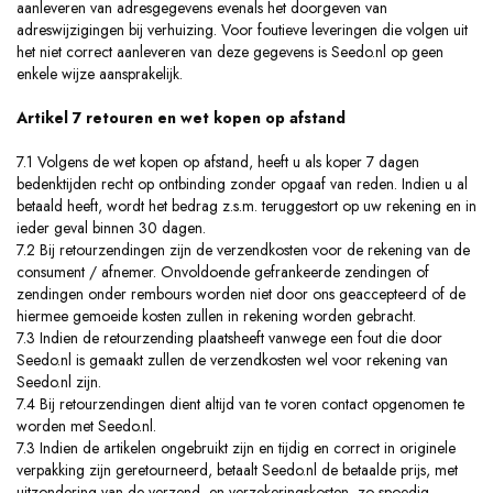
aanleveren van adresgegevens evenals het doorgeven van
adreswijzigingen bij verhuizing. Voor foutieve leveringen die volgen uit
het niet correct aanleveren van deze gegevens is Seedo.nl op geen
enkele wijze aansprakelijk.
Artikel 7 retouren en wet kopen op afstand
7.1 Volgens de wet kopen op afstand, heeft u als koper 7 dagen
bedenktijden recht op ontbinding zonder opgaaf van reden. Indien u al
betaald heeft, wordt het bedrag z.s.m. teruggestort op uw rekening en in
ieder geval binnen 30 dagen.
7.2 Bij retourzendingen zijn de verzendkosten voor de rekening van de
consument / afnemer. Onvoldoende gefrankeerde zendingen of
zendingen onder rembours worden niet door ons geaccepteerd of de
hiermee gemoeide kosten zullen in rekening worden gebracht.
7.3 Indien de retourzending plaatsheeft vanwege een fout die door
Seedo.nl is gemaakt zullen de verzendkosten wel voor rekening van
Seedo.nl zijn.
7.4 Bij retourzendingen dient altijd van te voren contact opgenomen te
worden met Seedo.nl.
7.3 Indien de artikelen ongebruikt zijn en tijdig en correct in originele
verpakking zijn geretourneerd, betaalt Seedo.nl de betaalde prijs, met
uitzondering van de verzend- en verzekeringskosten, zo spoedig