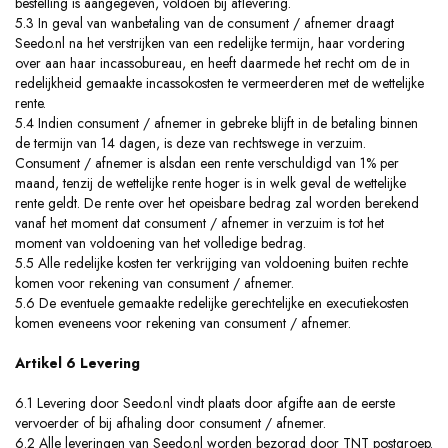
bestelling is aangegeven, voldoen bij aflevering.
5.3 In geval van wanbetaling van de consument / afnemer draagt
Seedo.nl na het verstrijken van een redelijke termijn, haar vordering
over aan haar incassobureau, en heeft daarmede het recht om de in
redelijkheid gemaakte incassokosten te vermeerderen met de wettelijke
rente.
5.4 Indien consument / afnemer in gebreke blijft in de betaling binnen
de termijn van 14 dagen, is deze van rechtswege in verzuim.
Consument / afnemer is alsdan een rente verschuldigd van 1% per
maand, tenzij de wettelijke rente hoger is in welk geval de wettelijke
rente geldt. De rente over het opeisbare bedrag zal worden berekend
vanaf het moment dat consument / afnemer in verzuim is tot het
moment van voldoening van het volledige bedrag.
5.5 Alle redelijke kosten ter verkrijging van voldoening buiten rechte
komen voor rekening van consument / afnemer.
5.6 De eventuele gemaakte redelijke gerechtelijke en executiekosten
komen eveneens voor rekening van consument / afnemer.
Artikel 6 Levering
6.1 Levering door Seedo.nl vindt plaats door afgifte aan de eerste
vervoerder of bij afhaling door consument / afnemer.
6.2 Alle leveringen van Seedo.nl worden bezorgd door TNT postgroep.