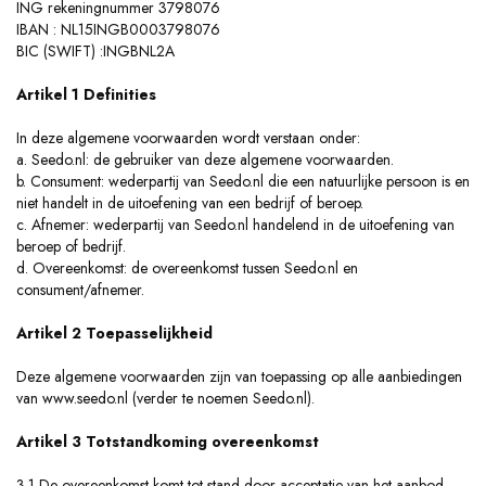
ING rekeningnummer 3798076
IBAN : NL15INGB0003798076
BIC (SWIFT) :INGBNL2A
Artikel 1 Definities
In deze algemene voorwaarden wordt verstaan onder:
a. Seedo.nl: de gebruiker van deze algemene voorwaarden.
b. Consument: wederpartij van Seedo.nl die een natuurlijke persoon is en
niet handelt in de uitoefening van een bedrijf of beroep.
c. Afnemer: wederpartij van Seedo.nl handelend in de uitoefening van
beroep of bedrijf.
d. Overeenkomst: de overeenkomst tussen Seedo.nl en
consument/afnemer.
Artikel 2 Toepasselijkheid
Deze algemene voorwaarden zijn van toepassing op alle aanbiedingen
van www.seedo.nl (verder te noemen Seedo.nl).
Artikel 3 Totstandkoming overeenkomst
3.1 De overeenkomst komt tot stand door acceptatie van het aanbod