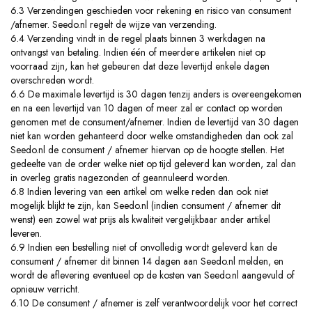
6.3 Verzendingen geschieden voor rekening en risico van consument
/afnemer. Seedo.nl regelt de wijze van verzending.
6.4 Verzending vindt in de regel plaats binnen 3 werkdagen na
ontvangst van betaling. Indien één of meerdere artikelen niet op
voorraad zijn, kan het gebeuren dat deze levertijd enkele dagen
overschreden wordt.
6.6 De maximale levertijd is 30 dagen tenzij anders is overeengekomen
en na een levertijd van 10 dagen of meer zal er contact op worden
genomen met de consument/afnemer. Indien de levertijd van 30 dagen
niet kan worden gehanteerd door welke omstandigheden dan ook zal
Seedo.nl de consument / afnemer hiervan op de hoogte stellen. Het
gedeelte van de order welke niet op tijd geleverd kan worden, zal dan
in overleg gratis nagezonden of geannuleerd worden.
6.8 Indien levering van een artikel om welke reden dan ook niet
mogelijk blijkt te zijn, kan Seedo.nl (indien consument / afnemer dit
wenst) een zowel wat prijs als kwaliteit vergelijkbaar ander artikel
leveren.
6.9 Indien een bestelling niet of onvolledig wordt geleverd kan de
consument / afnemer dit binnen 14 dagen aan Seedo.nl melden, en
wordt de aflevering eventueel op de kosten van Seedo.nl aangevuld of
opnieuw verricht.
6.10 De consument / afnemer is zelf verantwoordelijk voor het correct