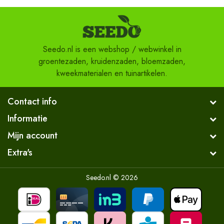
Seedo.nl is een webshop / webwinkel in
groentezaden, kruidenzaden, bloemzaden,
kweekmaterialen en tuinartikelen.
Contact info
Informatie
Mijn account
Extra's
Seedo.nl © 2026