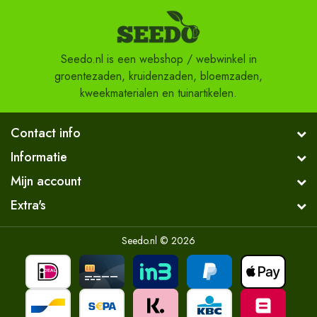
Seedo.nl is een webshop / webwinkel in
groentezaden, kruidenzaden, bloemzaden,
kweekmaterialen en tuinartikelen.
Contact info
Informatie
Mijn account
Extra's
Seedo.nl © 2026