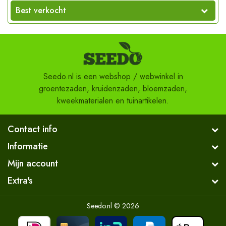
Best verkocht
Seedo.nl is een webshop / webwinkel in
groentezaden, kruidenzaden, bloemzaden,
kweekmaterialen en tuinartikelen.
Contact info
Informatie
Mijn account
Extra's
Seedo.nl © 2026