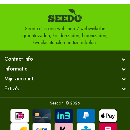
Seedo.nl is een webshop / webwinkel in
groentezaden, kruidenzaden, bloemzaden,
kweekmaterialen en tuinartikelen.
Contact info
Informatie
Mijn account
Extra's
Seedo.nl © 2026