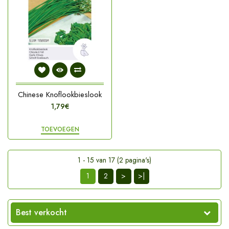
Chinese Knoflookbieslook
1,79€
TOEVOEGEN
1 - 15 van 17 (2 pagina's)
1
2
>
>|
Best verkocht