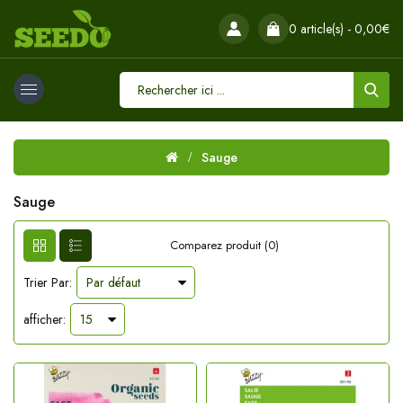
0 article(s) - 0,00€
Sauge
Sauge
Comparez produit (0)
Trier Par:
afficher: