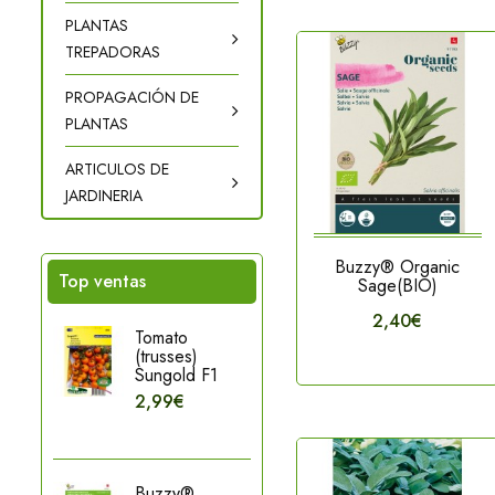
PLANTAS
TREPADORAS
PROPAGACIÓN DE
PLANTAS
ARTICULOS DE
JARDINERIA
Buzzy® Organic
Top ventas
Sage(BIO)
2,40€
Tomato
(trusses)
Sungold F1
2,99€
Buzzy®