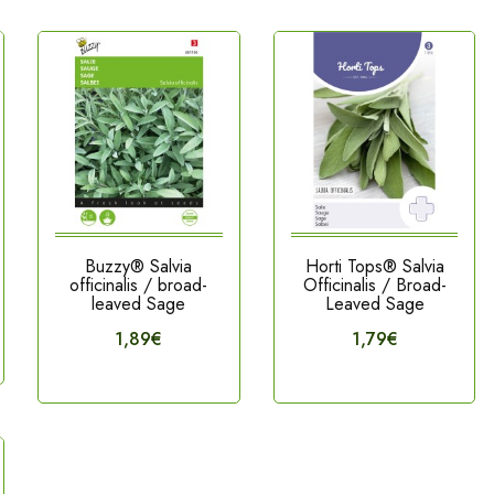
Buzzy® Salvia
Horti Tops® Salvia
officinalis / broad-
Officinalis / Broad-
leaved Sage
Leaved Sage
1,89€
1,79€