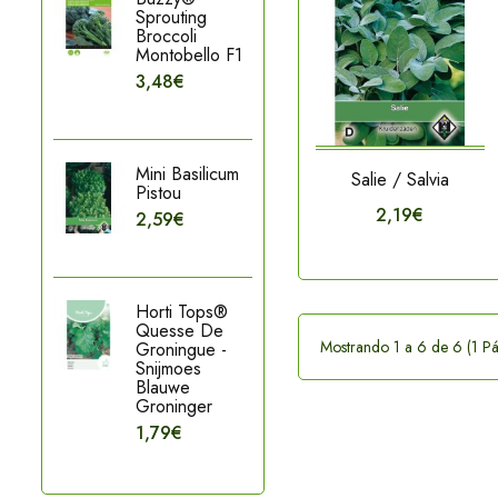
Sprouting
Broccoli
Montobello F1
3,48€
Mini Basilicum
Salie / Salvia
Pistou
2,19€
2,59€
Horti Tops®
Quesse De
Mostrando 1 a 6 de 6 (1 Pá
Groningue -
Snijmoes
Blauwe
Groninger
1,79€