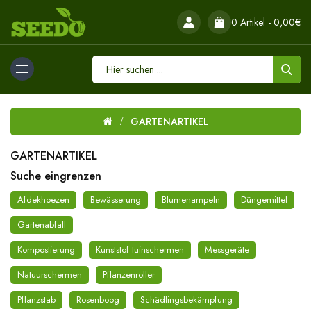
0 Artikel - 0,00€
GARTENARTIKEL
GARTENARTIKEL
Suche eingrenzen
Afdekhoezen
Bewässerung
Blumenampeln
Düngemittel
Gartenabfall
Kompostierung
Kunststof tuinschermen
Messgeräte
Natuurschermen
Pflanzenroller
Pflanzstab
Rosenboog
Schädlingsbekämpfung